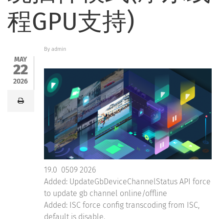
程GPU支持)
By
admin
MAY
22
2026
print
19.0 0509 2026
Added: UpdateGbDeviceChannelStatus API force
to update gb channel online/offline
Added: ISC force config transcoding from ISC,
default is disable.