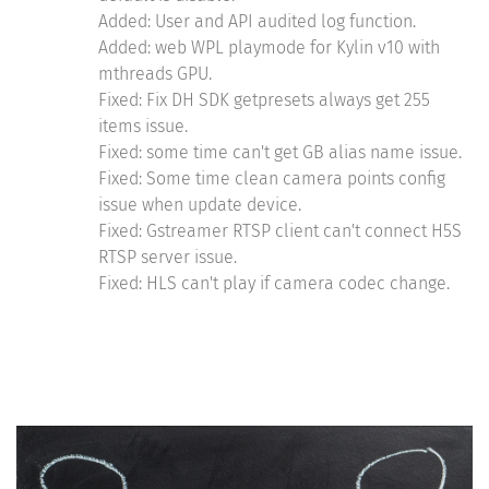
Added: User and API audited log function.
Added: web WPL playmode for Kylin v10 with
mthreads GPU.
Fixed: Fix DH SDK getpresets always get 255
items issue.
Fixed: some time can't get GB alias name issue.
Fixed: Some time clean camera points config
issue when update device.
Fixed: Gstreamer RTSP client can't connect H5S
RTSP server issue.
Fixed: HLS can't play if camera codec change.