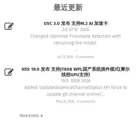
最近更新
USC 3.0 发布 支持M.2 AI 加速卡
3.0 0710 2026
Changed: Optimize Firesmoke detection with
retraining the model
…
Jul 12, 2026
- 0 comments
H5S 19.0 发布 支持JT808 WPL国产系统插件模式(摩尔
线程GPU支持)
19.0 0509 2026
Added: UpdateGbDeviceChannelStatus API force to
update gb channel online/…
May 22, 2026
- 0 comments
More Events