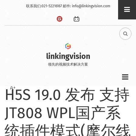
Skip
联系我们:021-52216167 邮件:
info@linkingvision.com
to
main
content
FA-
SEA
DRO
TRI
linkingvision
领先的视频技术解决方案
A-
A+
H5S 19.0 发布 支持
JT808 WPL国产系
统插件模式(摩尔线