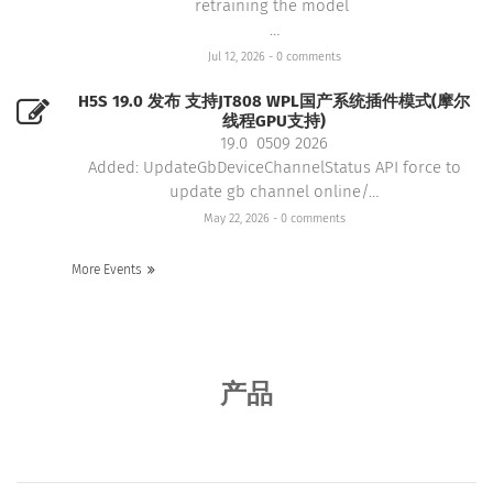
retraining the model
…
Jul 12, 2026
- 0 comments
H5S 19.0 发布 支持JT808 WPL国产系统插件模式(摩尔
线程GPU支持)
19.0 0509 2026
Added: UpdateGbDeviceChannelStatus API force to
update gb channel online/…
May 22, 2026
- 0 comments
More Events
产品